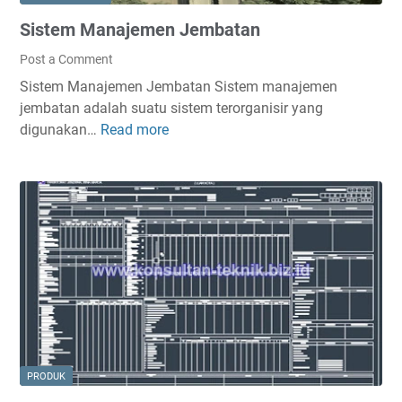
Sistem Manajemen Jembatan
Post a Comment
Sistem Manajemen Jembatan Sistem manajemen
jembatan adalah suatu sistem terorganisir yang
digunakan…
Read more
S
i
s
t
e
m
M
a
n
a
j
e
PRODUK
m