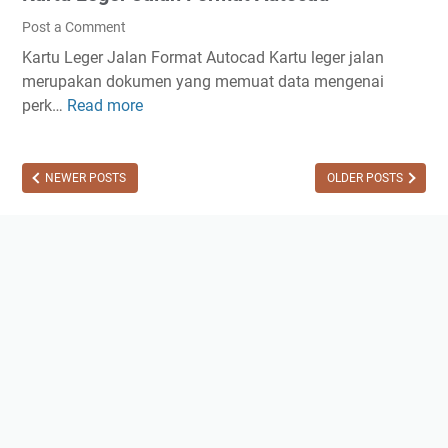
n
Post a Comment
D
Kartu Leger Jalan Format Autocad Kartu leger jalan
w
merupakan dokumen yang memuat data mengenai
g
perk…
Read more
K
A
a
u
r
t
t
NEWER POSTS
OLDER POSTS
o
u
c
L
a
e
d
g
e
r
J
a
l
a
n