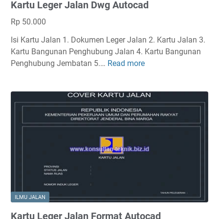
Kartu Leger Jalan Dwg Autocad
e
n
Rp 50.000
J
Isi Kartu Jalan 1. Dokumen Leger Jalan 2. Kartu Jalan 3.
e
Kartu Bangunan Penghubung Jalan 4. Kartu Bangunan
m
Penghubung Jembatan 5.…
Read more
b
K
a
a
t
r
a
t
n
u
L
e
g
e
r
J
a
ILMU JALAN
l
Kartu Leger Jalan Format Autocad
a