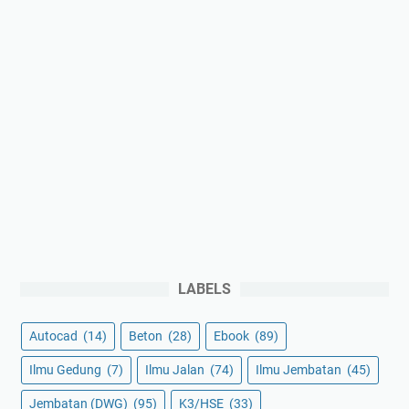
F
o
r
m
a
t
A
u
t
o
c
a
d
LABELS
Autocad
(14)
Beton
(28)
Ebook
(89)
Ilmu Gedung
(7)
Ilmu Jalan
(74)
Ilmu Jembatan
(45)
Jembatan (DWG)
(95)
K3/HSE
(33)