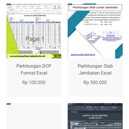
Perhitungan DCP
Perhitungan Slab
Format Excel
Jembatan Excel
Rp 100.000
Rp 500.000
Perhitungan Dynamic Cone
Perhitungan ini ada 4 Jenis
Penetrometer (DCP) Format Excel
Perhitungan dalam 1 file: 1.
Perhitungan Dynamic Cone
Perhitungan Slab Lantai
Penetrometer (DCP) adalah
Jembatan 2. Perhitungan Slab
proses analisis data…
Read more
Trotoar 3. Perhitu…
Read more
Perhitungan
Perhitung
DCP
Slab