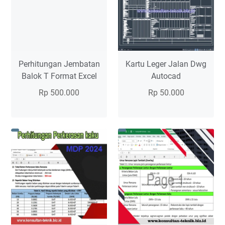
Format
Jembatan
Excel
Excel
Perhitungan Jembatan
Kartu Leger Jalan Dwg
Balok T Format Excel
Autocad
Rp 500.000
Rp 50.000
Perhitungan Jembatan balok T
Isi Kartu Jalan 1. Dokumen Leger
Format Excel terdiri dari : A. Data
Jalan 2. Kartu Jalan 3. Kartu
Struktur Atas B. Bahan Struktur C.
Bangunan Penghubung Jalan 4.
Analisis Beban 1. Berat Sendi…
Kartu Bangunan Penghubung
Read more
Jembatan 5.…
Read more
Perhitungan
Kartu
Jembatan
Leger
Balok
Jalan
T
Dwg
Format
Autocad
Excel