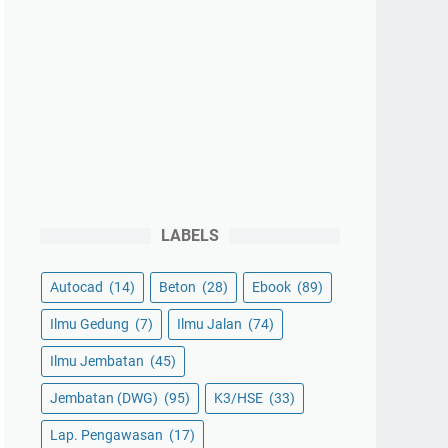
LABELS
Autocad
(14)
Beton
(28)
Ebook
(89)
Ilmu Gedung
(7)
Ilmu Jalan
(74)
Ilmu Jembatan
(45)
Jembatan (DWG)
(95)
K3/HSE
(33)
Lap. Pengawasan
(17)