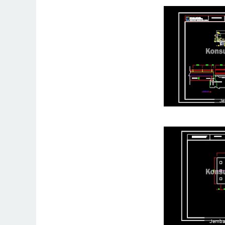
Je
Jembat