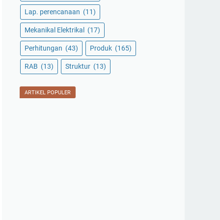
Lap. perencanaan
(11)
Mekanikal Elektrikal
(17)
Perhitungan
(43)
Produk
(165)
RAB
(13)
Struktur
(13)
ARTIKEL POPULER