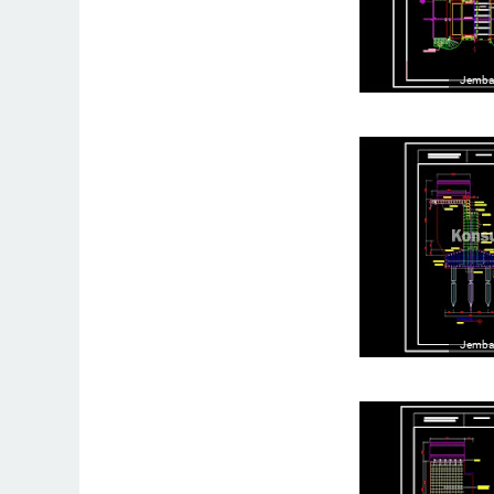
Jembat
Jembat