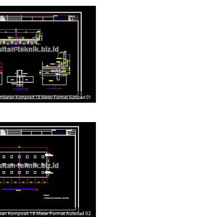
mbatan Komposit 18 Meter Format Autocad 01
an Komposit 18 Meter Format Autocad 02