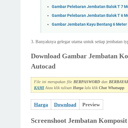
Gambar Pelebaran Jembatan Balok T 7 M
Gambar Pelebaran Jembatan Balok T 6 M
Gambar Jembatan Kayu Bentang 6 Meter
3. Banyaknya gelegar utama untuk setiap jembatan t
Download Gambar Jembatan Kom
Autocad
File ini merupakan file
BERPASWORD
dan
BERBAYA
KAMI
Atau klik tulisan
Harga
lalu klik
Chat Whatsapp
.
Harga
Download
Preview
Screenshoot Jembatan Komposit