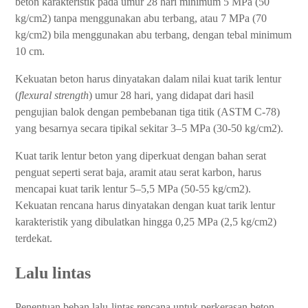
beton karakteristik pada umur 28 hari minimum 5 MPa (50
kg/cm2) tanpa menggunakan abu terbang, atau 7 MPa (70
kg/cm2) bila menggunakan abu terbang, dengan tebal minimum
10 cm.
Kekuatan beton harus dinyatakan dalam nilai kuat tarik lentur
(
flexural strength
) umur 28 hari, yang didapat dari hasil
pengujian balok dengan pembebanan tiga titik (ASTM C-78)
yang besarnya secara tipikal sekitar 3–5 MPa (30-50 kg/cm2).
Kuat tarik lentur beton yang diperkuat dengan bahan serat
penguat seperti serat baja, aramit atau serat karbon, harus
mencapai kuat tarik lentur 5–5,5 MPa (50-55 kg/cm2).
Kekuatan rencana harus dinyatakan dengan kuat tarik lentur
karakteristik yang dibulatkan hingga 0,25 MPa (2,5 kg/cm2)
terdekat.
Lalu lintas
Penentuan beban lalu-lintas rencana untuk perkerasan beton