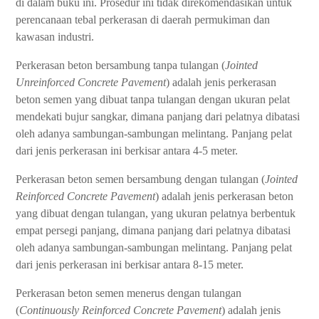
di dalam buku ini.
Prosedur ini tidak direkomendasikan untuk
perencanaan tebal perkerasan di daerah permukiman dan
kawasan industri.
Perkerasan beton bersambung tanpa tulangan (
Jointed
Unreinforced Concrete Pavement
) adalah
jenis perkerasan
beton semen yang dibuat tanpa tulangan dengan ukuran pelat
mendekati bujur sangkar, dimana panjang dari pelatnya dibatasi
oleh adanya sambungan-sambungan melintang. Panjang pelat
dari jenis perkerasan ini berkisar antara 4-5 meter.
Perkerasan beton semen bersambung dengan tulangan (
Jointed
Reinforced Concrete Pavement
) adalah
jenis perkerasan beton
yang dibuat dengan tulangan, yang ukuran pelatnya berbentuk
empat persegi panjang, dimana panjang dari pelatnya dibatasi
oleh adanya sambungan-sambungan melintang. Panjang pelat
dari jenis perkerasan ini berkisar antara 8-15 meter.
Perkerasan beton semen menerus dengan tulangan
(
Continuously Reinforced Concrete Pavement
) adalah
jenis