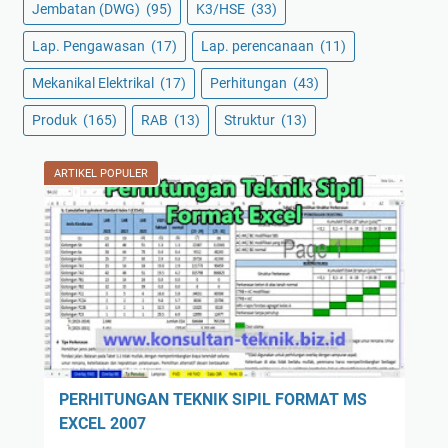
Jembatan (DWG)
(95)
K3/HSE
(33)
Lap. Pengawasan
(17)
Lap. perencanaan
(11)
Mekanikal Elektrikal
(17)
Perhitungan
(43)
Produk
(165)
RAB
(13)
Struktur
(13)
ARTIKEL POPULER
PERHITUNGAN TEKNIK SIPIL FORMAT MS
EXCEL 2007