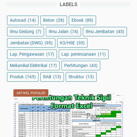
LABELS
Autocad
(14)
Beton
(28)
Ebook
(89)
Ilmu Gedung
(7)
Ilmu Jalan
(74)
Ilmu Jembatan
(45)
Jembatan (DWG)
(95)
K3/HSE
(33)
Lap. Pengawasan
(17)
Lap. perencanaan
(11)
Mekanikal Elektrikal
(17)
Perhitungan
(43)
Produk
(165)
RAB
(13)
Struktur
(13)
ARTIKEL POPULER