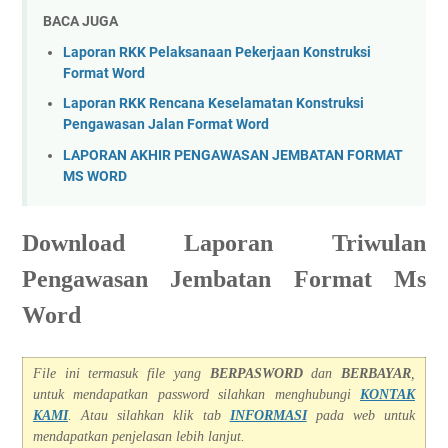
BACA JUGA
Laporan RKK Pelaksanaan Pekerjaan Konstruksi
Format Word
Laporan RKK Rencana Keselamatan Konstruksi
Pengawasan Jalan Format Word
LAPORAN AKHIR PENGAWASAN JEMBATAN FORMAT
MS WORD
Download Laporan Triwulan
Pengawasan Jembatan Format Ms
Word
File ini termasuk file yang
BERPASWORD
dan
BERBAYAR
,
untuk mendapatkan password silahkan menghubungi
KONTAK
KAMI
. Atau silahkan klik tab
INFORMASI
pada we
b untuk
mendapatkan penjelasan lebih lanjut.