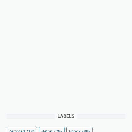
LABELS
Autocad
(14)
Beton
(28)
Ebook
(89)