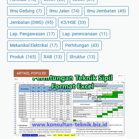
Ilmu Gedung
(7)
Ilmu Jalan
(74)
Ilmu Jembatan
(45)
Jembatan (DWG)
(95)
K3/HSE
(33)
Lap. Pengawasan
(17)
Lap. perencanaan
(11)
Mekanikal Elektrikal
(17)
Perhitungan
(43)
Produk
(165)
RAB
(13)
Struktur
(13)
ARTIKEL POPULER