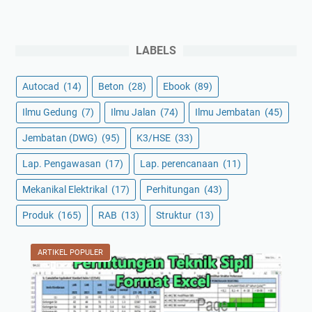
LABELS
Autocad
(14)
Beton
(28)
Ebook
(89)
Ilmu Gedung
(7)
Ilmu Jalan
(74)
Ilmu Jembatan
(45)
Jembatan (DWG)
(95)
K3/HSE
(33)
Lap. Pengawasan
(17)
Lap. perencanaan
(11)
Mekanikal Elektrikal
(17)
Perhitungan
(43)
Produk
(165)
RAB
(13)
Struktur
(13)
ARTIKEL POPULER