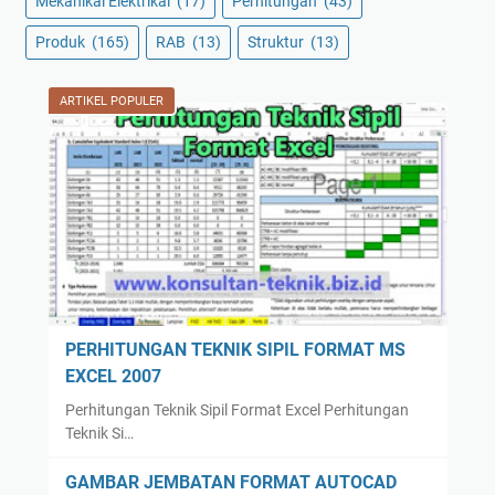
Mekanikal Elektrikal
(17)
Perhitungan
(43)
Produk
(165)
RAB
(13)
Struktur
(13)
ARTIKEL POPULER
PERHITUNGAN TEKNIK SIPIL FORMAT MS
EXCEL 2007
Perhitungan Teknik Sipil Format Excel Perhitungan
Teknik Si…
GAMBAR JEMBATAN FORMAT AUTOCAD