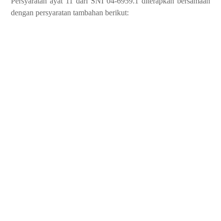
Persyaratan ayat 11 dari SNI 04-6959.1 diterapkan bersamaan
dengan persyaratan tambahan berikut: