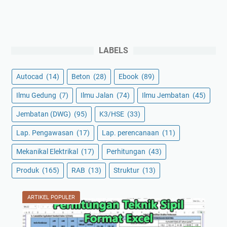
LABELS
Autocad
(14)
Beton
(28)
Ebook
(89)
Ilmu Gedung
(7)
Ilmu Jalan
(74)
Ilmu Jembatan
(45)
Jembatan (DWG)
(95)
K3/HSE
(33)
Lap. Pengawasan
(17)
Lap. perencanaan
(11)
Mekanikal Elektrikal
(17)
Perhitungan
(43)
Produk
(165)
RAB
(13)
Struktur
(13)
ARTIKEL POPULER