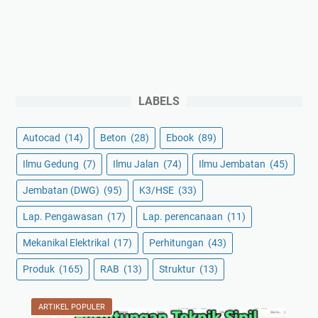
LABELS
Autocad
(14)
Beton
(28)
Ebook
(89)
Ilmu Gedung
(7)
Ilmu Jalan
(74)
Ilmu Jembatan
(45)
Jembatan (DWG)
(95)
K3/HSE
(33)
Lap. Pengawasan
(17)
Lap. perencanaan
(11)
Mekanikal Elektrikal
(17)
Perhitungan
(43)
Produk
(165)
RAB
(13)
Struktur
(13)
ARTIKEL POPULER