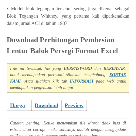
• Model blok tegangan tersebut sering juga dikenal sebagai
Blok Tegangan Whitney, yang pertama kali diperkenalkan
dalam jurnal ACI di tahun 1937.
Download Perhitungan Pembesian
Lentur Balok Persegi Format Excel
File ini termasuk file yang
BERPASWORD
dan
BERBAYAR
,
untuk mendapatkan password silahkan menghubungi
KONTAK
KAMI
. Atau silahkan klik tab
INFORMASI
pada we
b untuk
mendapatkan penjelasan lebih lanjut.
Harga
Download
Preview
Catatan penting: Ketika menemukan file winrar tidak bisa di
extract atau corrupt, maka solusinya adalah dengan mengupdate
aplikasi winrar di komputer anda ke versi yang baru.