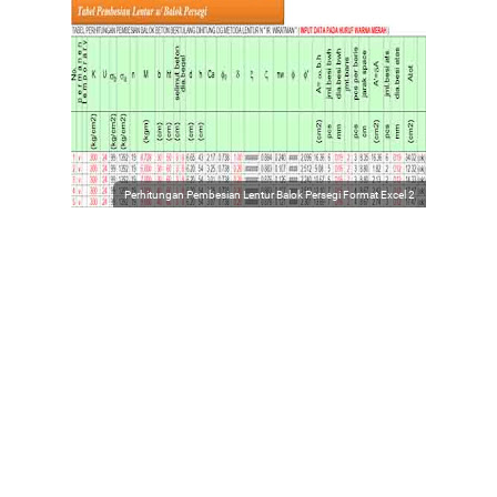
Perhitungan Pembesian Lentur Balok Persegi Format Excel 2