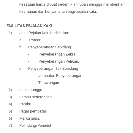
kesatuan harus dibuat sedemikian rupa sehingga memberikan
keamanan dan kenyamanan bagi pejalan kaki.
FASILITAS PEJALAN KAKI
1)
Jalur Pejalan Kaki terdiri atas:
a
Trotoar
b
Penyeberangan Sebidang
-
Penyeberangan Zebra
-
Penyeberangan Pelikan.
c
Penyeberangan Tak Sebidang
-
Jembatan Penyeberangan
-
Terowongan.
2)
Lapak tunggu
3)
Lampu penerangan
4)
Rambu
5)
Pagar pembatas
6)
Marka jalan.
7)
Pelindung/Peneduh