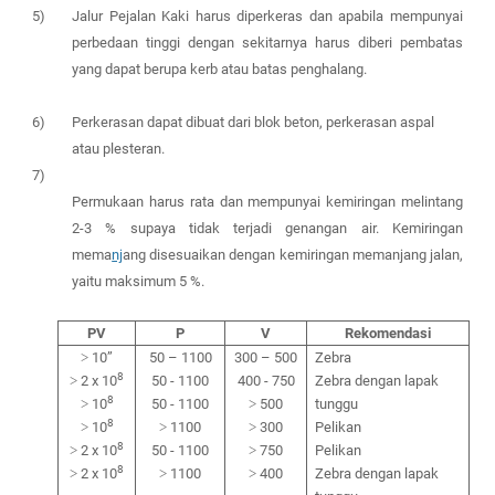
5)
Jalur Pejalan Kaki harus diperkeras dan apabila mempunyai
perbedaan tinggi dengan sekitarnya harus diberi pembatas
yang dapat berupa kerb atau batas penghalang.
6)
Perkerasan dapat dibuat dari blok beton, perkerasan aspal
atau plesteran.
7)
Permukaan harus rata dan mempunyai kemiringan melintang
2-3 % supaya tidak terjadi genangan air. Kemiringan
mema
nj
ang disesuaikan dengan kemiringan memanjang jalan,
yaitu maksimum
5
%.
PV
P
V
Rekomendasi
>
10”
50 – 1100
300 – 500
Zebra
8
>
2 x 10
50 - 1100
400 - 750
Zebra dengan lapak
8
>
10
50 - 1100
>
500
tunggu
8
>
10
>
1100
>
300
Pelikan
8
>
2 x 10
50 - 1100
>
750
Pelikan
8
>
2 x 10
>
1100
>
400
Zebra dengan lapak