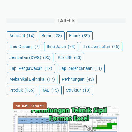
LABELS
Autocad
(14)
Beton
(28)
Ebook
(89)
Ilmu Gedung
(7)
Ilmu Jalan
(74)
Ilmu Jembatan
(45)
Jembatan (DWG)
(95)
K3/HSE
(33)
Lap. Pengawasan
(17)
Lap. perencanaan
(11)
Mekanikal Elektrikal
(17)
Perhitungan
(43)
Produk
(165)
RAB
(13)
Struktur
(13)
ARTIKEL POPULER