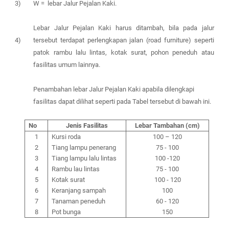
3)
W = lebar Jalur Pejalan Kaki.
Lebar Jalur Pejalan Kaki harus ditambah, bila pada jalur
4)
tersebut terdapat perlengkapan jalan (road furniture) seperti
patok rambu lalu lintas, kotak surat, pohon peneduh atau
fasilitas umum lainnya.
Penambahan lebar Jalur Pejalan Kaki apabila dilengkapi
fasilitas dapat dilihat seperti pada Tabel tersebut di bawah ini.
No
Jenis Fasilitas
Lebar Tambahan (cm)
1
Kursi roda
100 – 120
2
Tiang lampu penerang
75 - 100
3
Tiang lampu lalu lintas
100 -120
4
Rambu lau lintas
75 - 100
5
Kotak surat
100 - 120
6
Keranjang sampah
100
7
Tanaman peneduh
60 - 120
8
Pot bunga
150