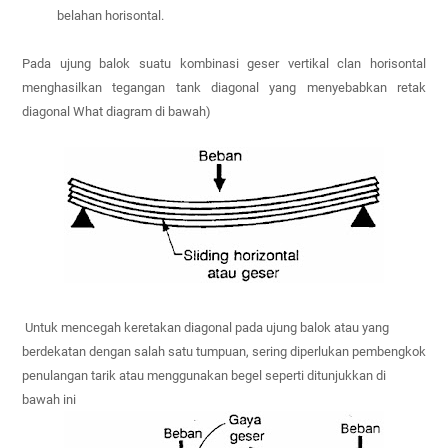
belahan horisontal.
Pada ujung balok suatu kombinasi geser vertikal clan horisontal
menghasilkan tegangan tank diagonal yang menyebabkan retak
diagonal What diagram di bawah)
Untuk mencegah keretakan diagonal pada ujung balok atau yang
berdekatan dengan salah satu tumpuan, sering diperlukan pembengkok
penulangan tarik atau menggunakan begel seperti ditunjukkan di
bawah ini