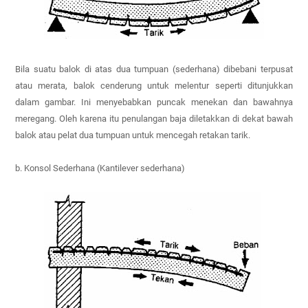
Bila suatu balok di atas dua tumpuan (sederhana) dibebani terpusat
atau merata, balok cenderung untuk melentur seperti ditunjukkan
dalam gambar. Ini menyebabkan puncak menekan dan bawahnya
meregang. Oleh karena itu penulangan baja diletakkan di dekat bawah
balok atau pelat dua tumpuan untuk mencegah retakan tarik.
b. Konsol Sederhana (Kantilever sederhana)