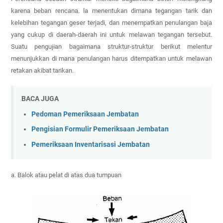
karena beban rencana. la menentukan dimana tegangan tarik dan
kelebihan tegangan geser terjadi, dan menempatkan penulangan baja
yang cukup di daerah-daerah ini untuk melawan tegangan tersebut.
Suatu pengujian bagaimana struktur-struktur berikut melentur
menunjukkan di mana penulangan harus ditempatkan untuk melawan
retakan akibat tarikan.
BACA JUGA
Pedoman Pemeriksaan Jembatan
Pengisian Formulir Pemeriksaan Jembatan
Pemeriksaan Inventarisasi Jembatan
a. Balok atau pelat di atas dua tumpuan