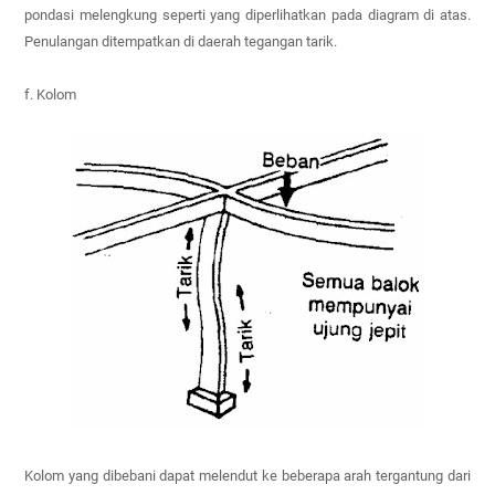
pondasi melengkung seperti yang diperlihatkan pada diagram di atas.
Penulangan ditempatkan di daerah tegangan tarik.
f. Kolom
Kolom yang dibebani dapat melendut ke beberapa arah tergantung dari