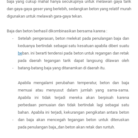
baja yang cukup mahal hanya secukupnya untuk melawan gaya tarik
dan gaya-gaya geser yang berlebih, sedangkan beton yang relatif murah
digunakan untuk melawah gara-gaya tekan.
Baja dan beton berhasil dikombinasikan bersama karena
:
-
Setelah pengerasan, beton melekat pada penulangan baja dan
keduanya bertindak sebagai satu kesatuan apabila diberi suatu
be
ban. ini berarti tendensi pada beton untuk regangan dan retak
pada daerah tegangan tarik dapat langsung dilawan oleh
-
batang-batang baja yang ditanamkan di daerah itu.
Apabila mengalami perubahan temperatur, beton dan baja
memuai atau menyusut dalam jumlah yang sama-sama.
Apabila ini tidak terjadi mereka akan berpisah karena
perbedaan pemuaian dan tidak bertindak lagi sebagai satu
bahan. Apabila ini terjadi, kekurangan pengikatan antara beton
-
dan baja akan mencegah tegangan beton untuk diteruskan
pada penulangan baja_dan beton akan retak dan runtuh.