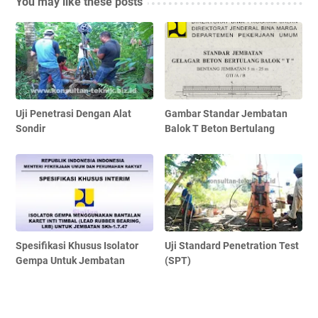
You may like these posts
Uji Penetrasi Dengan Alat
Gambar Standar Jembatan
Sondir
Balok T Beton Bertulang
Spesifikasi Khusus Isolator
Uji Standard Penetration Test
Gempa Untuk Jembatan
(SPT)