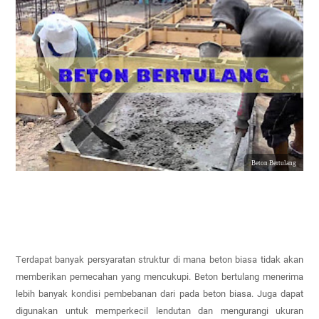
Beton Bertulang
T
erdapat banyak persyaratan struktur di mana beton biasa tidak akan
memberikan pemecahan yang mencukupi. Beton bertulang menerima
lebih banyak kondisi pembebanan dari pada beton biasa. Juga dapat
digunakan untuk memperkecil lendutan dan mengurangi ukuran